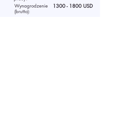
Wynagrodzenie
1300 - 1800
USD
(brutto):
Czas pracy
Full-time
O pracodawcy
We are AIDA Recruitment –
technology and artificial
intelligence-based employee
search! Using modern digital
technologies for searching and
selecting targeted candidates.
Rozpoczęcie rozmowy wideo
Aplikuj przesyłając CV