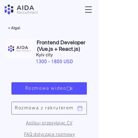
< Atgal
Frontend Developer
(Vue.js + React.js)
Kyiv city
1300 - 1800
USD
Rozmowa wideo
Rozmowa z rekruterem
Aplikuj przesyłając CV
FAQ dotyczące rozmowy