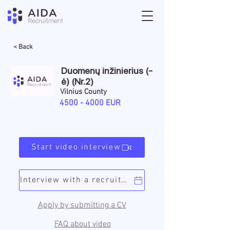
< Back
Duomenų inžinierius (-
ė) (Nr.2)
Vilnius County
4500 - 4000
EUR
Start video interview
Interview with a recruiter
Apply by submitting a CV
FAQ about video