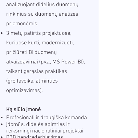
analizuojant didelius duomenų
rinkinius su duomenų analizės
priemonėmis.
3 metų patirtis projektuose,
kuriuose kurti, modernizuoti,
prižiūrėti BI duomenų
atvaizdavimai (pvz., MS Power BI),
taikant gerąsias praktikas
(greitaveika, atminties
optimizavimas).
Ką siūlo įmonė
Profesionali ir draugiška komanda
Įdomūs, didelės apimties ir
reikšmingi nacionaliniai projektai
B2B bendradarbiavimas