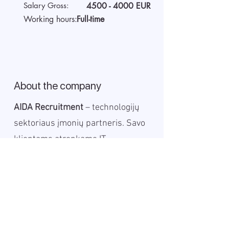
Salary Gross:
4500 - 4000
EUR
Working hours:
Full-time
About the company
AIDA Recruitment
– technologijų
sektoriaus įmonių partneris. Savo
klientams atrenkame IT
specialistus iš viso pasaulio.
Pasitelkiame skaitmenines
technologijas, kad dirbtume
greičiau, efektyviau ir pateiktume
geriausius sprendimus tiek