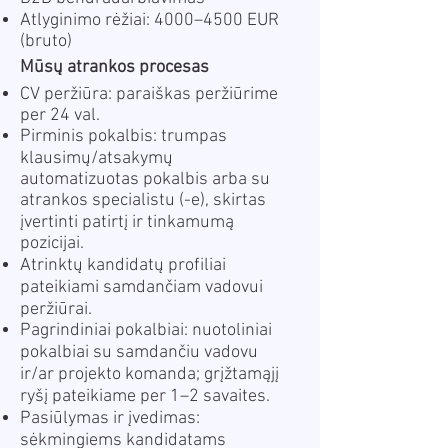
Atlyginimo rėžiai: 4000–4500 EUR
(bruto)
Mūsų atrankos procesas
CV peržiūra: paraiškas peržiūrime
per 24 val.
Pirminis pokalbis: trumpas
klausimų/atsakymų
automatizuotas pokalbis arba su
atrankos specialistu (-e), skirtas
įvertinti patirtį ir tinkamumą
pozicijai.
Atrinktų kandidatų profiliai
pateikiami samdančiam vadovui
peržiūrai.
Pagrindiniai pokalbiai: nuotoliniai
pokalbiai su samdančiu vadovu
ir/ar projekto komanda; grįžtamąjį
ryšį pateikiame per 1–2 savaites.
Pasiūlymas ir įvedimas:
sėkmingiems kandidatams