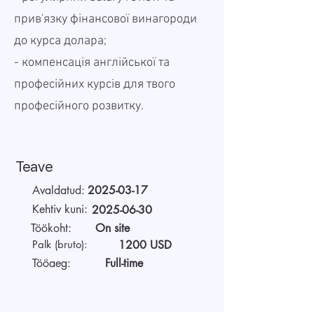
прив'язку фінансової винагороди
до курса долара;
- компенсація англійської та
професійних курсів для твого
професійного розвитку.
Teave
Avaldatud:
2025-03-17
Kehtiv kuni:
2025-06-30
Töökoht:
On site
Palk (bruto):
1200 USD
Tööaeg:
Full-time