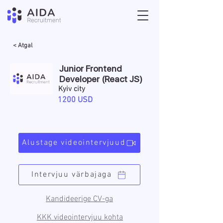
< Atgal
Junior Frontend
Developer (React JS)
Kyiv city
1200 USD
Alustage videointervjuud
Intervjuu värbajaga
Kandideerige CV-ga
KKK videointervjuu kohta