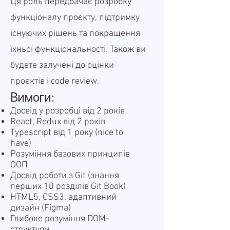
Ця роль передбачає розробку
функціоналу проєкту, підтримку
існуючих рішень та покращення
їхньої функціональності. Також ви
будете залучені до оцінки
проєктів і code review.
Вимоги:
Досвід у розробці від 2 років
React, Redux від 2 років
Typescript від 1 року (nice to
have)
Розуміння базових принципів
ООП
Досвід роботи з Git (знання
перших 10 розділів
Git Book
)
HTML5, CSS3, адаптивний
дизайн (Figma)
Глибоке розуміння DOM-
структури