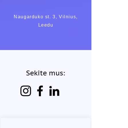
Naugarduko st. 3, Vilnius,
Leedu
Sekite mus: