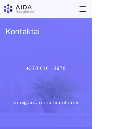
Kontaktai
+370 616 14979
info@aidarecruitment.com