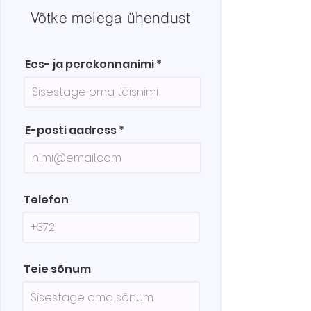
Võtke meiega ühendust
Ees- ja perekonnanimi
E-posti aadress
Telefon
Teie sõnum