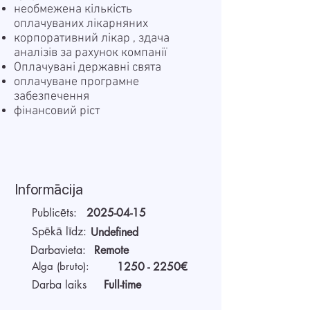
необмежена кількість
оплачуваних лікарняних
корпоративний лікар , здача
аналізів за рахунок компанії
Оплачувані державні свята
оплачуване програмне
забезпечення
фінансовий ріст
Informācija
Publicēts:
2025-04-15
Spēkā līdz:
Undefined
Darbavieta:
Remote
Alga (bruto):
1250 - 2250
€
Darba laiks
Full-time