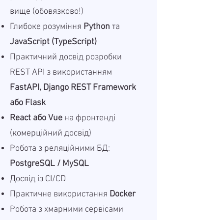
вище (обовязково!)
Глибоке розуміння
Python
та
JavaScript (TypeScript)
Практичний досвід розробки
REST API з використанням
FastAPI, Django REST Framework
або Flask
React або Vue
на фронтенді
(комерційний досвід)
Робота з реляційними БД:
PostgreSQL / MySQL
Досвід із CI/CD
Практичне використання
Docker
Робота з хмарними сервісами