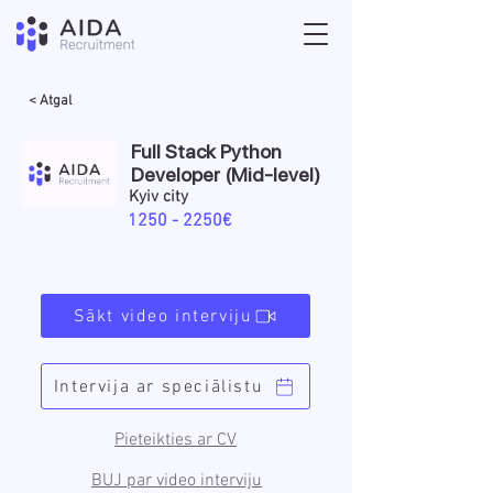
< Atgal
Full Stack Python
Developer (Mid-level)
Kyiv city
1250 - 2250
€
Sākt video interviju
Intervija ar speciālistu
Pieteikties ar CV
BUJ par video interviju