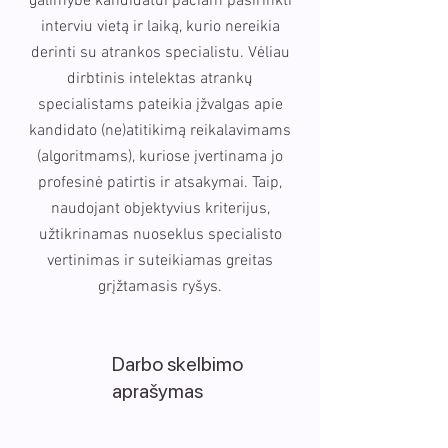
galimybė kandidatui pačiam pasirinkti
interviu vietą ir laiką, kurio nereikia
derinti su atrankos specialistu. Vėliau
dirbtinis intelektas atrankų
specialistams pateikia įžvalgas apie
kandidato (ne)atitikimą reikalavimams
(algoritmams), kuriose įvertinama jo
profesinė patirtis ir atsakymai. Taip,
naudojant objektyvius kriterijus,
užtikrinamas nuoseklus specialisto
vertinimas ir suteikiamas greitas
grįžtamasis ryšys.
Darbo skelbimo
aprašymas