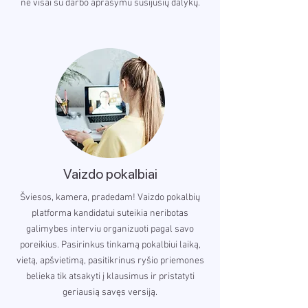
ne visai su darbo aprašymu susijusių dalykų.
Vaizdo pokalbiai
Šviesos, kamera, pradedam! Vaizdo pokalbių
platforma kandidatui suteikia neribotas
galimybes interviu organizuoti pagal savo
poreikius. Pasirinkus tinkamą pokalbiui laiką,
vietą, apšvietimą, pasitikrinus ryšio priemones
belieka tik atsakyti į klausimus ir pristatyti
geriausią savęs versiją.