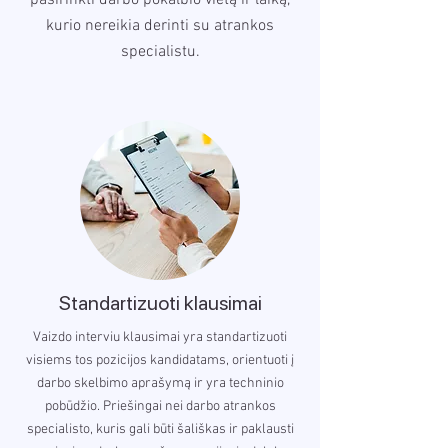
pasirinkti darbo pokalbio vietą ir laiką,
kurio nereikia derinti su atrankos
specialistu.
Standartizuoti klausimai
Vaizdo interviu klausimai yra standartizuoti
visiems tos pozicijos kandidatams, orientuoti į
darbo skelbimo aprašymą ir yra techninio
pobūdžio. Priešingai nei darbo atrankos
specialisto, kuris gali būti šališkas ir paklausti