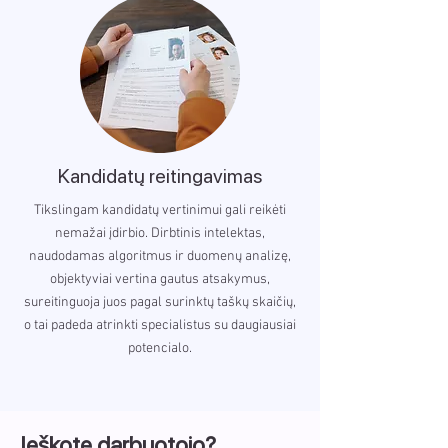
Kandidatų reitingavimas
Tikslingam kandidatų vertinimui gali reikėti
nemažai įdirbio. Dirbtinis intelektas,
naudodamas algoritmus ir duomenų analizę,
objektyviai vertina gautus atsakymus,
sureitinguoja juos pagal surinktų taškų skaičių,
o tai padeda atrinkti specialistus su daugiausiai
potencialo.
Ieškote darbuotojo?