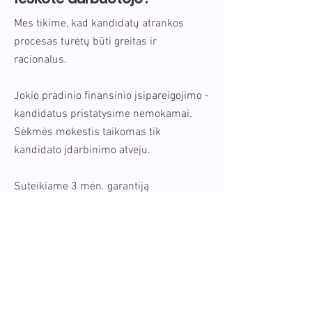
Mes tikime, kad kandidatų atrankos
procesas turėtų būti greitas ir
racionalus.​
Jokio pradinio finansinio įsipareigojimo -
kandidatus pristatysime nemokamai.
Sėkmės mokestis taikomas tik
kandidato įdarbinimo atveju.
Suteikiame 3 mėn. garantiją
bandomajam laikotarpiui.
VIENA POZICIJA
nuo
1 x BRUTO