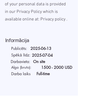
of your personal data is provided
in our Privacy Policy which is
available online at:
Privacy policy
.
Informācija
Publicēts:
2025-06-13
Spēkā līdz:
2025-07-04
Darbavieta:
On site
Alga (bruto):
1500 - 2000
USD
Darba laiks
Full-time
Par darba devēju