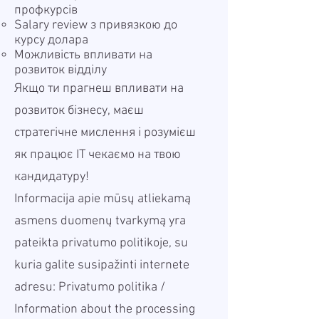
профкурсів
Salary review з привязкою до
курсу долара
Можливість впливати на
розвиток відділу
Якщо ти прагнеш впливати на
розвиток бізнесу, маєш
стратегічне мислення і розумієш
як працює ІТ чекаємо на твою
кандидатуру!
Informacija apie mūsų atliekamą
asmens duomenų tvarkymą yra
pateikta privatumo politikoje, su
kuria galite susipažinti internete
adresu:
Privatumo politika
/
Information about the processing