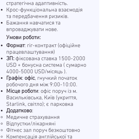
стратегічна адаптивність.
Крос-функціональна взаємодія
та передбачення ризиків.
Бажання навчатися та
впроваджувати нове.
Умови роботи:
Формат
: гіг-контракт (офіційне
працевлаштування)
ЗП:
фіксована ставка
1500-2000
USD + бонусна система ( сумарно
4000-5000
USD/місяць ).
Графік
:
офіс
, гнучкий початок
робочого дня між 9:00-10:00.
Місце роботи
: офіс поруч із м.
Васильківська, Київ (укриття,
Starlink, світло); є парковка
Додатково
:
Медичне страхування
Відпустки/лікарняні
Фітнес зал поруч безкоштовно
Компенсація англійської та