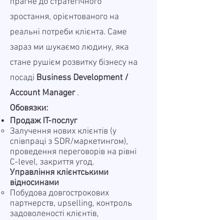
прагне до стратегічного
зростання, орієнтованого на
реальні потреби клієнта. Саме
зараз ми шукаємо людину, яка
стане рушієм розвитку бізнесу на
посаді
Business Development /
Account Manager
.
Обовязки:
Продаж IT-послуг
Залучення нових клієнтів (у
співпраці з SDR/маркетингом),
проведення переговорів на рівні
C-level, закриття угод.
Управління клієнтськими
відносинами
Побудова довгострокових
партнерств, upselling, контроль
задоволеності клієнтів,