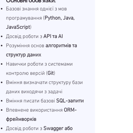
Основні обов'язки:
Базові знання однієї з мов
програмування (
Python, Java,
JavaScript
)
Досвід роботи з
API та AI
Розуміння основ
алгоритмів та
структур даних
Навички роботи з системами
контролю версій (
Git
)
Вміння визначати структуру бази
даних виходячи з задачі
Вміння писати базові
SQL-запити
Впевнене використання
ORM-
фреймворків
Досвід роботи з
Swagger або