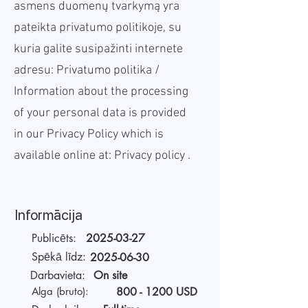
asmens duomenų tvarkymą yra
pateikta privatumo politikoje, su
kuria galite susipažinti internete
adresu:
Privatumo politika
/
Information about the processing
of your personal data is provided
in our Privacy Policy which is
available online at:
Privacy policy
.
Informācija
Publicēts:
2025-03-27
Spēkā līdz:
2025-06-30
Darbavieta:
On site
Alga (bruto):
800 - 1200
USD