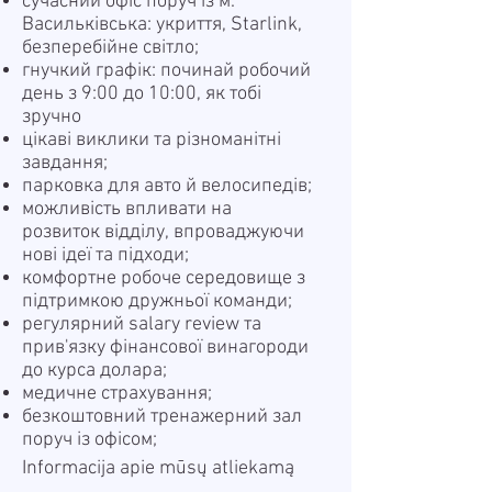
сучасний офіс поруч із м.
Васильківська: укриття, Starlink,
безперебійне світло;
гнучкий графік: починай робочий
день з 9:00 до 10:00, як тобі
зручно
цікаві виклики та різноманітні
завдання;
парковка для авто й велосипедів;
можливість впливати на
розвиток відділу, впроваджуючи
нові ідеї та підходи;
комфортне робоче середовище з
підтримкою дружньої команди;
регулярний salary review та
прив'язку фінансової винагороди
до курса долара;
медичне страхування;
безкоштовний тренажерний зал
поруч із офісом;
Informacija apie mūsų atliekamą