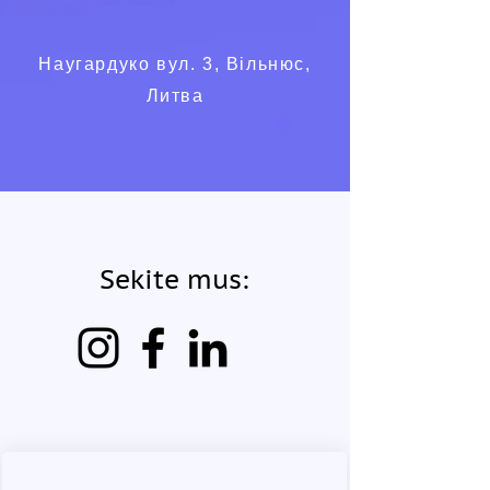
Наугардуко вул. 3, Вільнюс,
Литва
Sekite mus: