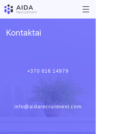
Kontaktai
+370 616 14979
info@aidarecruitment.com